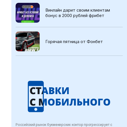
Винлайн дарит своим клиентам
бонус в 2000 рублей фрибет
Горячая пятница от Фонбет
Российский рынок букмекерских контор прогрессирует с