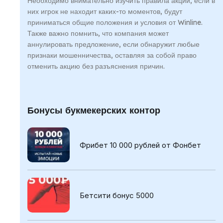
Необходимо внимательно изучить правила акции, если в
них игрок не находит каких-то моментов, будут
приниматься общие положения и условия от Winline.
Также важно помнить, что компания может
аннулировать предложение, если обнаружит любые
признаки мошенничества, оставляя за собой право
отменить акцию без разъяснения причин.
Бонусы букмекерских контор
Фрибет 10 000 рублей от Фонбет
Бетсити бонус 5000