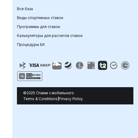
Вся база
Виды спортивных ставок
Программы для ставок
Калькуляторы для расчетов ставок
Процедуры БК
©2025 Ставки с мобильного
Terms & Conditions
|
Privacy Policy