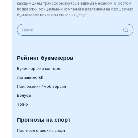
каждым днем, трансформируясь в единый механизм. С ростом
поддержки официальных компаний и давлением на оффшорных
букмекеров исчез сам смысл их услуг.
Рейтинг букмекеров
Букмекерские конторы
Легальные БК
Приложения / моб версия
Бонусы
Топ-5
Прогнозы на спорт
Прогнозы ставок на спорт