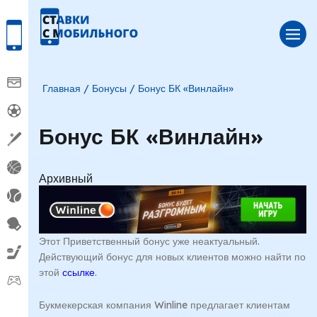
Главная
Бонусы
Бонус БК «Винлайн»
Бонус БК «Винлайн»
Архивный
Этот Приветственный бонус уже неактуальный.
Действующий бонус для новых клиентов можно найти по
этой
ссылке
.
Букмекерская компания Winline предлагает клиентам