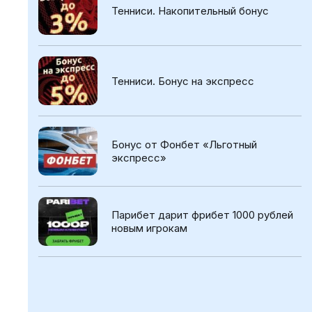
Тенниси. Накопительный бонус
Тенниси. Бонус на экспресс
Бонус от Фонбет «Льготный
экспресс»
Парибет дарит фрибет 1000 рублей
новым игрокам