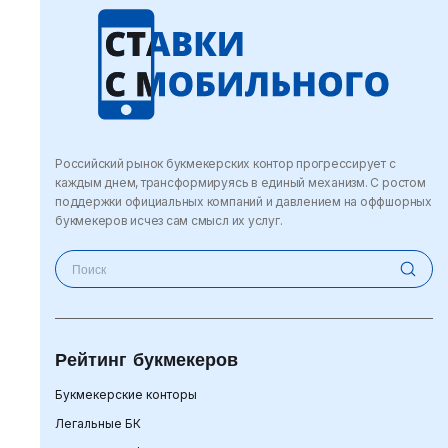
Российский рынок букмекерских контор прогрессирует с
каждым днем, трансформируясь в единый механизм. С ростом
поддержки официальных компаний и давлением на оффшорных
букмекеров исчез сам смысл их услуг.
Рейтинг букмекеров
Букмекерские конторы
Легальные БК