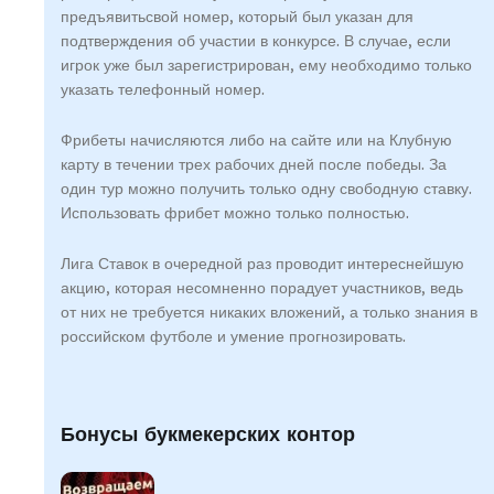
предъявитьсвой номер, который был указан для
подтверждения об участии в конкурсе. В случае, если
игрок уже был зарегистрирован, ему необходимо только
указать телефонный номер.
Фрибеты начисляются либо на сайте или на Клубную
карту в течении трех рабочих дней после победы. За
один тур можно получить только одну свободную ставку.
Использовать фрибет можно только полностью.
Лига Ставок в очередной раз проводит интереснейшую
акцию, которая несомненно порадует участников, ведь
от них не требуется никаких вложений, а только знания в
российском футболе и умение прогнозировать.
Бонусы букмекерских контор