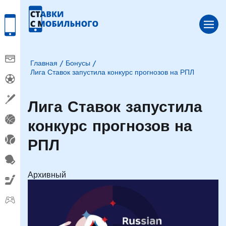
Главная
Бонусы
Лига Ставок запустила конкурс прогнозов на РПЛ
Лига Ставок запустила
конкурс прогнозов на
РПЛ
Архивный