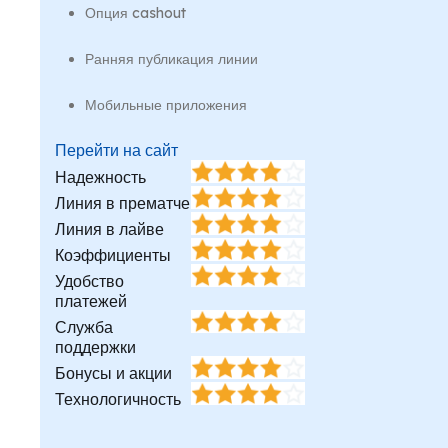
Опция cashout
Ранняя публикация линии
Мобильные приложения
Перейти на сайт
Надежность
Линия в прематче
Линия в лайве
Коэффициенты
Удобство
платежей
Служба
поддержки
Бонусы и акции
Технологичность