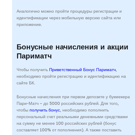
Аналогично можно пройти процедуры регистрации и
идентификации через мобильную версию сайта или
приложение.
Бонусные начисления и акции
Париматч
Чтобы получить
Приветственный Бонус Париматч
,
необходимо пройти регистрацию и идентификацию на
сайте БК.
Бонусные начисления при первом депозите у букмекера
Пари-Матч – до 5000 российских рублей. Для того,
чтобы
получить бонус
, необходимо пополнить
персональный счет реальными денежными средствами
на сумму не менее 100 российских рублей (бонус
составляет 100% от пополнения). А также поставить