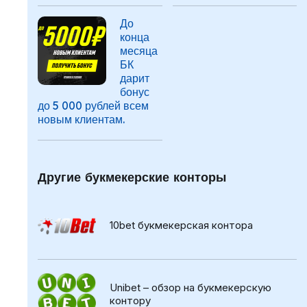
До
конца
месяца
БК
дарит
бонус
до 5 000 рублей всем
новым клиентам.
Другие букмекерские конторы
10bet букмекерская контора
Unibet – обзор на букмекерскую
контору