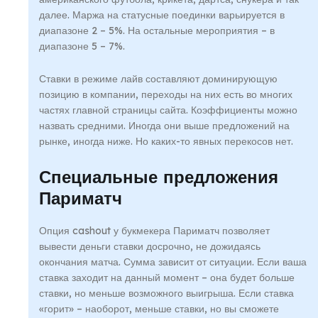
далее. Маржа на статусные поединки варьируется в
диапазоне 2 – 5%. На остальные мероприятия – в
диапазоне 5 – 7%.
Ставки в режиме лайв составляют доминирующую
позицию в компании, переходы на них есть во многих
частях главной страницы сайта. Коэффициенты можно
назвать средними. Иногда они выше предложений на
рынке, иногда ниже. Но каких-то явных перекосов нет.
Специальные предложения
Париматч
Опция cashout у букмекера Париматч позволяет
вывести деньги ставки досрочно, не дожидаясь
окончания матча. Сумма зависит от ситуации. Если ваша
ставка заходит на данный момент – она будет больше
ставки, но меньше возможного выигрыша. Если ставка
«горит» – наоборот, меньше ставки, но вы сможете