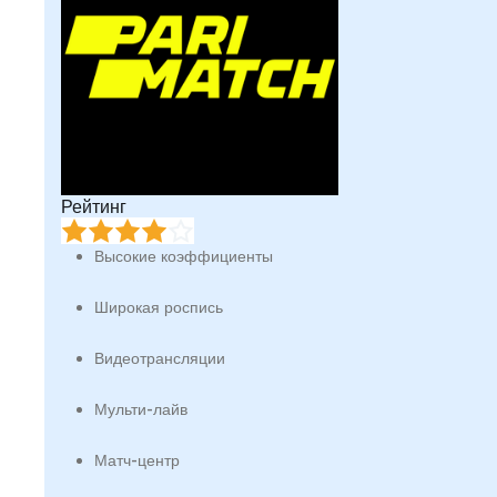
Рейтинг
Высокие коэффициенты
Широкая роспись
Видеотрансляции
Мульти-лайв
Матч-центр