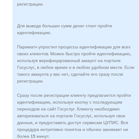
регистрации.
Для вывода больших сумм денег стоит пройти
идентификацию.
Париматч упростил процессы идентификации для всех
своих клиентов. Можно быстро пройти идентификацию,
используя верифицированный аккаунт на портале
Госуслуг, в любое время и в любом удобном месте. Если
такого аккаунта у вас нет, сделайте его сразу после
регистрации.
Сразу после регистрации клиенту предлагается пройти
идентификацию, используя кнопку с последующим
переходом на сайт Госуслуг. Клиенту необходимо
авторизоваться на портале Госуслуг, используя свои
данные, и предоставить доступ сервисам ЦУПИС. Вся
процедура интуитивно понятна и обычно занимает не
более 15 минут.