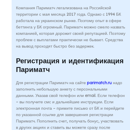
Компания Париматч легализована на Российской
территории с мая месяца 2017 года. Однако с 1994 БК
работала на украинском рынке. Поэтому опыт в сфере
беттинга у БК огромный. Париматч можно смело назвать
компанией, которая дорожит своей репутацией. Поэтому
проблем с выплатами практически не бывает. Средства
на вывод проходят быстро без задержек.
Регистрация и идентификация
Париматч
Для регистрации Париматч на сайте
parimatch.ru
надо
заполнить небольшую анкету с персональными
данными. Указав свой телефон или email. Если телефон
– вы получите смс и дальнейшие инструкции. Если
электронная почта – примите письмо от БК и перейдите
по указанной ссылке для завершения регистрации
Париматч. Пополнить счет, получать бонус, участвовать
в других акциях и ставить вы можете сразу после