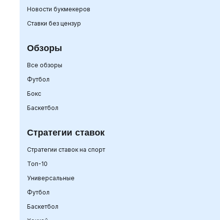
Новости букмекеров
Ставки без цензур
Обзоры
Все обзоры
Футбол
Бокс
Баскетбол
Стратегии ставок
Стратегии ставок на спорт
Топ-10
Универсальные
Футбол
Баскетбол