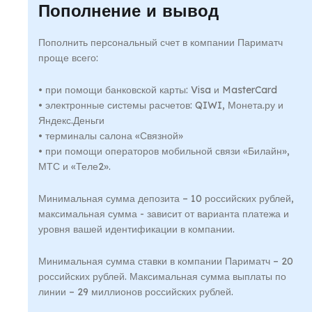
Пополнение и вывод
Пополнить персональный счет в компании Париматч
проще всего:
• при помощи банковской карты: Visa и MasterCard
• электронные системы расчетов: QIWI, Монета.ру и
Яндекс.Деньги
• терминалы салона «Связной»
• при помощи операторов мобильной связи «Билайн»,
МТС и «Теле2».
Минимальная сумма депозита – 10 российских рублей,
максимальная сумма - зависит от варианта платежа и
уровня вашей идентификации в компании.
Минимальная сумма ставки в компании Париматч – 20
российских рублей. Максимальная сумма выплаты по
линии – 29 миллионов российских рублей.