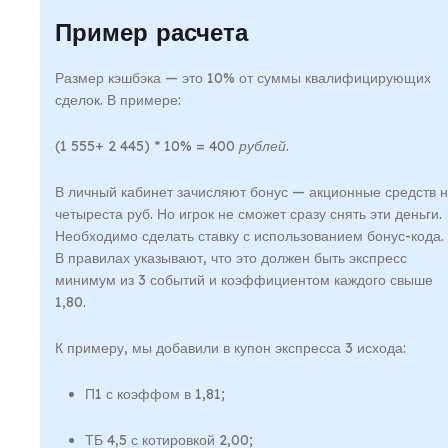
Пример расчета
Размер кэшбэка — это 10% от суммы квалифицирующих
сделок. В примере:
(1 555+ 2 445) * 10% = 400 рублей.
В личный кабинет зачисляют бонус — акционные средств 
четыреста руб. Но игрок не сможет сразу снять эти деньги.
Необходимо сделать ставку с использованием бонус-кода.
В правилах указывают, что это должен быть экспресс
минимум из 3 событий и коэффициентом каждого свыше
1,80.
К примеру, мы добавили в купон экспресса 3 исхода:
П1 с коэффом в 1,81;
ТБ 4,5 с котировкой 2,00;