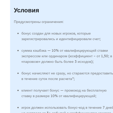
Условия
Предусмотрены ограничения:
бонус создан для новых игроков, которые
зарегистрировались и идентифицировали счет;
сумма кэшбэка — 10% от квалифицирующей ставки
экспрессом или ординаром (коэффициент – от 1,50; в
«паровозе» должно быть более 3 исходов);
бонус начисляют не сразу, но стараются предоставить
в течение суток после расчета*;
клиент получает бонус — промокод на бесплатную
ставку в размере 10% от квалифицирующей;
игрок должен использовать бонус-код в течение 7 дне
на экспресс из 3+ событий с коэффициентом каждого