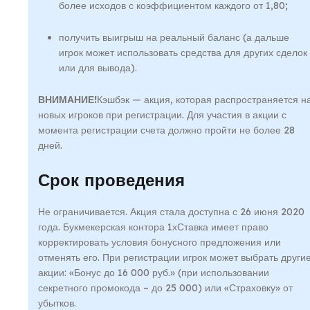
более исходов с коэффициентом каждого от 1,80;
получить выигрыш на реальный баланс (а дальше
игрок может использовать средства для других сделок
или для вывода).
ВНИМАНИЕ!
Кэшбэк — акция, которая распространяется н
новых игроков при регистрации. Для участия в акции с
момента регистрации счета должно пройти не более 28
дней.
Срок проведения
Не ограничивается. Акция стала доступна с 26 июня 2020
года. Букмекерская контора 1хСтавка имеет право
корректировать условия бонусного предложения или
отменять его. При регистрации игрок может выбрать други
акции: «Бонус до 16 000 руб.» (при использовании
секретного промокода – до 25 000) или «Страховку» от
убытков.