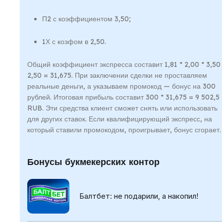
П2 с коэффициентом 3,50;
1Х с коэфом в 2,50.
Общий коэффициент экспресса составит 1,81 * 2,00 * 3,50 
2,50 = 31,675. При заключении сделки не проставляем
реальные деньги, а указываем промокод — бонус на 300
рублей. Итоговая прибыль составит 300 * 31,675 = 9 502,5
RUB. Эти средства клиент сможет снять или использовать
для других ставок. Если квалифицирующий экспресс, на
который ставили промокодом, проигрывает, бонус сгорает.
Бонусы букмекерских контор
Балтбет: не подарили, а накопил!