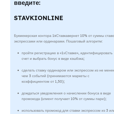
введите:
STAVKIONLINE
Букмекерская контора 1xСтавкавернет 10% от суммы ставо
экспрессами или ординарами. Пошаговый алгоритм:
пройти регистрацию в «1хСтавке», идентифицировать
счет и выбрать бонус в виде кэшбэка;
сделать ставку ординаром или экспрессом из не мене
чем 3 событий (принимаются маркеты с
коэффициентом от 1,50);
дождаться уведомления о начислении бонуса в виде
промокода (клиент получает 10% от суммы пари);
использовать промокод для ставки экспрессом из 3 ил