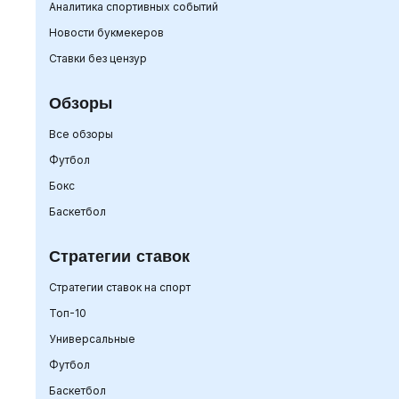
Аналитика спортивных событий
Новости букмекеров
Ставки без цензур
Обзоры
Все обзоры
Футбол
Бокс
Баскетбол
Стратегии ставок
Стратегии ставок на спорт
Топ-10
Универсальные
Футбол
Баскетбол